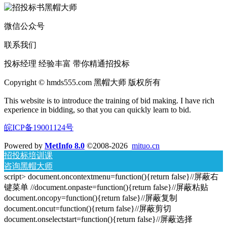
微信公众号
联系我们
投标经理 经验丰富 带你精通招投标
Copyright © hmds555.com 黑帽大师 版权所有
This website is to introduce the training of bid making. I have rich
experience in bidding, so that you can quickly learn to bid.
皖ICP备19001124号
Powered by
MetInfo 8.0
©2008-2026
mituo.cn
招投标培训课
咨询黑帽大师
script> document.oncontextmenu=function(){return false}//屏蔽右
键菜单 //document.onpaste=function(){return false}//屏蔽粘贴
document.oncopy=function(){return false}//屏蔽复制
document.oncut=function(){return false}//屏蔽剪切
document.onselectstart=function(){return false}//屏蔽选择