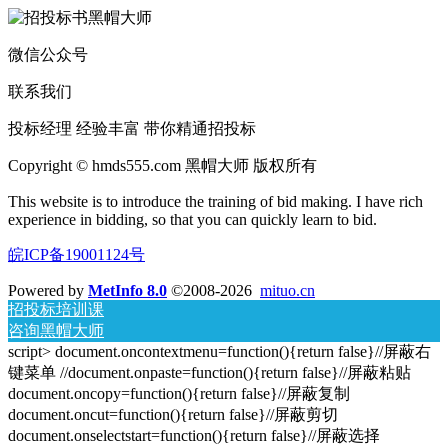
微信公众号
联系我们
投标经理 经验丰富 带你精通招投标
Copyright © hmds555.com 黑帽大师 版权所有
This website is to introduce the training of bid making. I have rich
experience in bidding, so that you can quickly learn to bid.
皖ICP备19001124号
Powered by
MetInfo 8.0
©2008-2026
mituo.cn
招投标培训课
咨询黑帽大师
script> document.oncontextmenu=function(){return false}//屏蔽右
键菜单 //document.onpaste=function(){return false}//屏蔽粘贴
document.oncopy=function(){return false}//屏蔽复制
document.oncut=function(){return false}//屏蔽剪切
document.onselectstart=function(){return false}//屏蔽选择