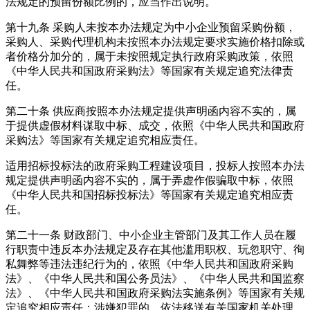
法规定的预留份额比例的，应当作出说明。
第十九条
采购人未按本办法规定为中小企业预留采
购份额，
采购人、采购代理机构未按照本办法规定要求实施
价格扣除或
者价格分加分的，属于未按照规定执行政府采购政策，依照
《中华人民共和国政府采购法》等国家有关规定追究法律责
任。
第二十条
供应商按照本办法规定提供声明函内容不实的，属
于提供虚假材料谋取中标、成交，依照《中华人民共和国政府
采购法》等国家有关规定追究相应责任。
适用招标投标法的政府采购工程建设项目，投标人按照本办法
规定提供声明函内容不实的，属于弄虚作假骗取中标，依照
《中华人民共和国招标投标法》等国家有关规定追究相应责
任。
第二十一条
财政部门、中小企业主管部门及其工作人员在履
行职责中违反本办法规定及存在其他滥用职权、玩忽职守、徇
私舞弊等违法违纪行为的，依照《中华人民共和国政府采购
法》、《中华人民共和国公务员法》、《中华人民共和国监察
法》、《中华人民共和国政府采购法实施条例》等国家有关规
定追究相应责任；涉嫌犯罪的，依法移送有关国家机关处理。