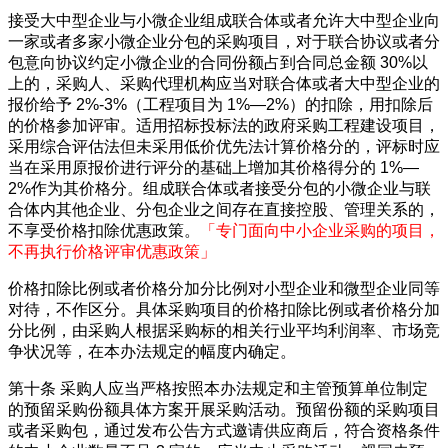
接受大中型企业与小微企业组成联合体或者允许大中型企业向
一家或者多家小微企业分包的采购项目，对于联合协议或者分
包意向协议约定小微企业的合同份额占到合同总金额
30%以
上的，采购人、采购代理机构应当对联合体或者大中型企业的
报价给予 2%-3%（工程项目为 1%—2%）的扣除，用扣除后
的价格参加评审。适用招标投标法的政府采购工程建设项目，
采用综合评估法但未采用低价优先法计算价格分的，评标时应
当在采用原报价进行评分的基础上增加其价格得分的 1%—
2%作为其价格分。组成联合体或者接受分包的小微企业与联
合体内其他企业、分包企业之间存在直接控股、管理关系的，
不享受价格扣除优惠政策。
「
专门面向中小企业采购的项目，
不再执行价格评审优惠政策
」
价格扣除比例或者价格分加分比例对小型企业和微型企业同等
对待，不作区分。具体采购项目的价格扣除比例或者价格分加
分比例，由采购人根据采购标的相关行业平均利润率、市场竞
争状况等，在本办法规定的幅度内确定。
第十条
采购人应当严格按照本办法规定和主管预算单位制定
的预留采购份额具体方案开展采购活动。预留份额的采购项目
或者采购包，通过发布公告方式邀请供应商后，符合资格条件