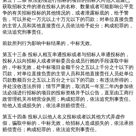
第五十二条
依法必须进行招标的项目的招标人向他人透露已
获取招标文件的潜在投标人的名称、数量或者可能影响公平竞
争的有关招标投标的其他情况的，或者泄露标底的，给予警
告，可以并处一万元以上十万元以下的罚款；对单位直接负责
的主管人员和其他直接责任人员依法给予处分；构成犯罪的，
依法追究刑事责任。
前款所列行为影响中标结果的，中标无效。
第五十三条
投标人相互串通投标或者与招标人串通投标的，
投标人以向招标人或者评标委员会成员行贿的手段谋取中标
的，中标无效，处中标项目金额千分之五以上千分之十以下的
罚款，对单位直接负责的主管人员和其他直接责任人员处单位
罚款数额百分之五以上百分之十以下的罚款；有违法所得的，
并处没收违法所得；情节严重的，取消其一年至二年内参加依
法必须进行招标的项目的投标资格并予以公告，直至由工商行
政管理机关吊销营业执照；构成犯罪的，依法追究刑事责任。
给他人造成损失的，依法承担赔偿责任。
第五十四条
投标人以他人名义投标或者以其他方式弄虚作
假，骗取中标的，中标无效，给招标人造成损失的，依法承担
赔偿责任；构成犯罪的，依法追究刑事责任。