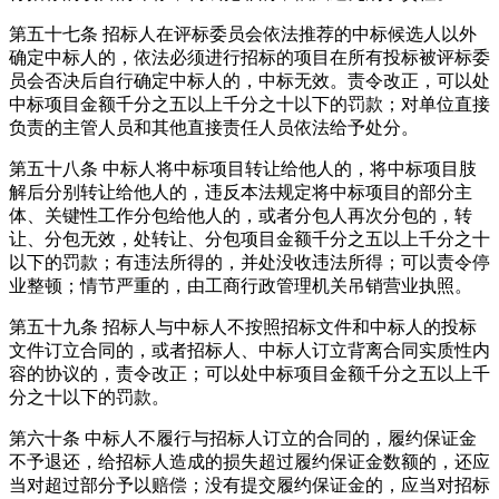
第五十七条
招标人在评标委员会依法推荐的中标候选人以外
确定中标人的，依法必须进行招标的项目在所有投标被评标委
员会否决后自行确定中标人的，中标无效。责令改正，可以处
中标项目金额千分之五以上千分之十以下的罚款；对单位直接
负责的主管人员和其他直接责任人员依法给予处分。
第五十八条
中标人将中标项目转让给他人的，将中标项目肢
解后分别转让给他人的，违反本法规定将中标项目的部分主
体、关键性工作分包给他人的，或者分包人再次分包的，转
让、分包无效，处转让、分包项目金额千分之五以上千分之十
以下的罚款；有违法所得的，并处没收违法所得；可以责令停
业整顿；情节严重的，由工商行政管理机关吊销营业执照。
第五十九条
招标人与中标人不按照招标文件和中标人的投标
文件订立合同的，或者招标人、中标人订立背离合同实质性内
容的协议的，责令改正；可以处中标项目金额千分之五以上千
分之十以下的罚款。
第六十条
中标人不履行与招标人订立的合同的，履约保证金
不予退还，给招标人造成的损失超过履约保证金数额的，还应
当对超过部分予以赔偿；没有提交履约保证金的，应当对招标