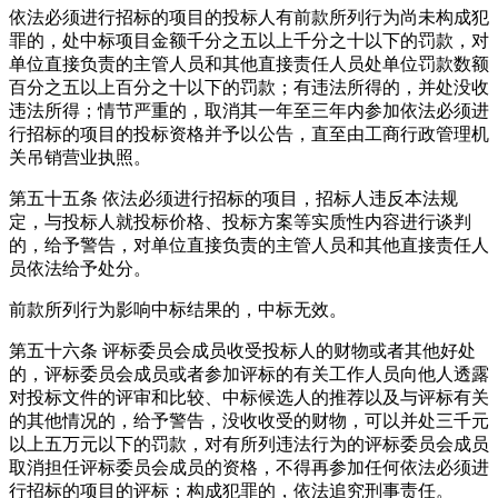
依法必须进行招标的项目的投标人有前款所列行为尚未构成犯
罪的，处中标项目金额千分之五以上千分之十以下的罚款，对
单位直接负责的主管人员和其他直接责任人员处单位罚款数额
百分之五以上百分之十以下的罚款；有违法所得的，并处没收
违法所得；情节严重的，取消其一年至三年内参加依法必须进
行招标的项目的投标资格并予以公告，直至由工商行政管理机
关吊销营业执照。
第五十五条
依法必须进行招标的项目，招标人违反本法规
定，与投标人就投标价格、投标方案等实质性内容进行谈判
的，给予警告，对单位直接负责的主管人员和其他直接责任人
员依法给予处分。
前款所列行为影响中标结果的，中标无效。
第五十六条
评标委员会成员收受投标人的财物或者其他好处
的，评标委员会成员或者参加评标的有关工作人员向他人透露
对投标文件的评审和比较、中标候选人的推荐以及与评标有关
的其他情况的，给予警告，没收收受的财物，可以并处三千元
以上五万元以下的罚款，对有所列违法行为的评标委员会成员
取消担任评标委员会成员的资格，不得再参加任何依法必须进
行招标的项目的评标；构成犯罪的，依法追究刑事责任。