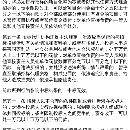
的，将必须进行招标的项目化整为零或者以其他任何方式规避
招标的，责令限期改正，可以处项目合同金额千分之五以上千
分之十以下的罚款；对全部或者部分使用国有资金的项目，可
以暂停项目执行或者暂停资金拨付；对单位直接负责的主管人
员和其他直接责任人员依法给予处分。
第五十条
招标代理机构违反本法规定，泄露应当保密的与招
标投标活动有关的情况和资料的，或者与招标人、投标人串通
损害国家利益、社会公共利益或者他人合法权益的，处五万元
以上二十五万元以下的罚款，对单位直接负责的主管人员和其
他直接责任人员处单位罚款数额百分之五以上百分之十以下的
罚款；有违法所得的，并处没收违法所得；情节严重的，暂停
直至取消招标代理资格；构成犯罪的，依法追究刑事责任。给
他人造成损失的，依法承担赔偿责任。
前款所列行为影响中标结果的，中标无效。
第五十一条
招标人以不合理的条件限制或者排斥潜在投标人
的，对潜在投标人实行歧视待遇的，强制要求投标人组成联合
体共同投标的，或者限制投标人之间竞争的，责令改正，可以
处一万元以上五万元以下的罚款。